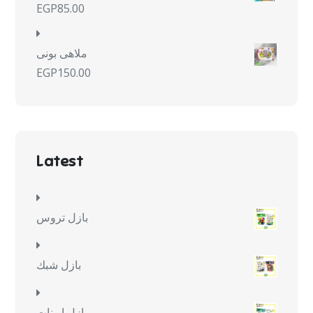
EGP
85.00
ملاهى بونى
EGP
150.00
Latest
بازل تروس
بازل شبك
بازل ايونات