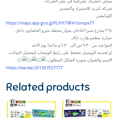
ممكن حضرتك تشرفينا فى مقر الشركة .
شركة كنزى للاستيراد والتصدير
اللوكيشن :
https://maps.app.goo.gl/fLXYtT8FA1onxpa77
٢٦٤ شارع شبرا اغاخان بجوار محطة مترو الخلفاوى داخل
عمارة مطعم هارت اتاك.
المواعيد من ٩.٣٠ ص الى ٦.٣٠م ماعدا يوم الاحد
او لخدمة التوصيل نضغط على رابط الوتساب لتسجيل البيانات
:
الاسم والعنوان صورة الشكل المطلوب
https://wa.me/201207927777
Related products