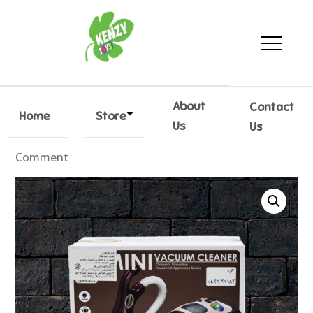
KenzyToys
Every kid toy
About
Contact
Home
Store
Us
Us
By
Kenzytoys
04/04/2023
Leave a
Comment