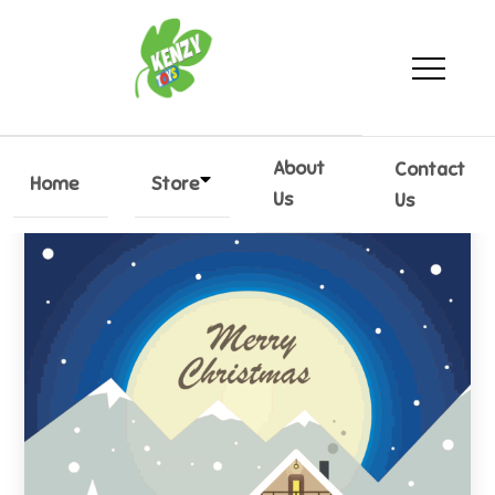
KenzyToys
Every kid toy
About
Contact
Home
Store
Us
Us