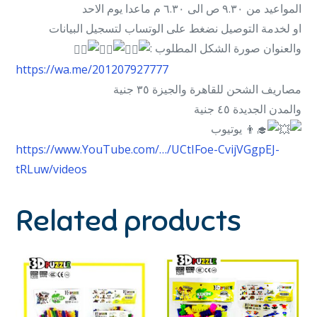
المواعيد من ٩.٣٠ ص الى ٦.٣٠ م ماعدا يوم الاحد
او لخدمة التوصيل نضغط على الوتساب لتسجيل البيانات
:
والعنوان صورة الشكل المطلوب
https://wa.me/201207927777
مصاريف الشحن للقاهرة والجيزة ٣٥ جنية
والمدن الجديدة ٤٥ جنية
يوتيوب
https://www.YouTube.com/…/UCtIFoe-CvijVGgpEJ-
tRLuw/videos
Related products