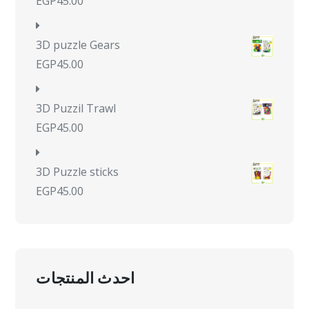
EGP
45.00
3D puzzle Gears
EGP
45.00
3D Puzzil Trawl
EGP
45.00
3D Puzzle sticks
EGP
45.00
احدث المنتجات