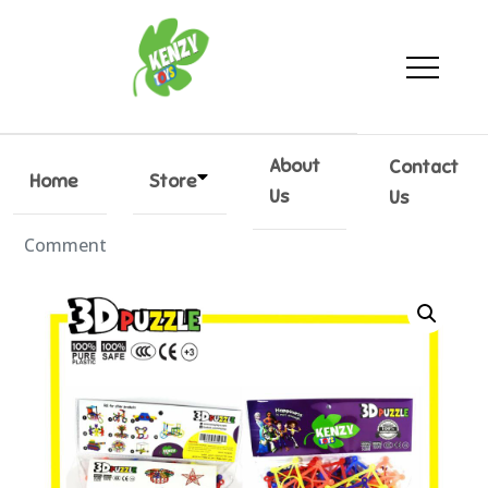
KenzyToys
Every kid toy
About
Contact
Home
Store
Us
Us
By
Kenzytoys
06/04/2023
Leave a
Comment