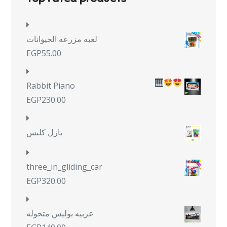
لعبه مزرعه الحيوانات
EGP
55.00
Rabbit Piano
EGP
230.00
بازل كلبس
three_in_gliding_car
EGP
320.00
عربيه بوليس متحوله