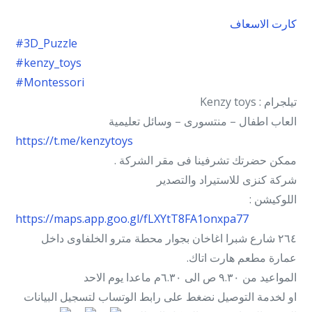
كارت الاسعاف
#3D_Puzzle
#kenzy_toys
#Montessori
تيلجرام : Kenzy toys
العاب اطفال – منتسورى – وسائل تعليمية
https://t.me/kenzytoys
ممكن حضرتك تشرفينا فى مقر الشركة .
شركة كنزى للاستيراد والتصدير
اللوكيشن :
https://maps.app.goo.gl/fLXYtT8FA1onxpa77
٢٦٤ شارع شبرا اغاخان بجوار محطة مترو الخلفاوى داخل
عمارة مطعم هارت اتاك.
المواعيد من ٩.٣٠ ص الى ٦.٣٠م ماعدا يوم الاحد
او لخدمة التوصيل نضغط على رابط الوتساب لتسجيل البيانات