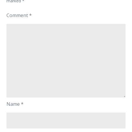
marked
*
Comment
*
Name
*