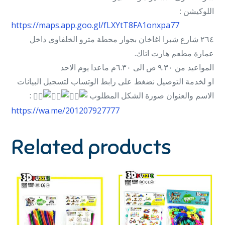
اللوكيشن :
https://maps.app.goo.gl/fLXYtT8FA1onxpa77
٢٦٤ شارع شبرا اغاخان بجوار محطة مترو الخلفاوى داخل
عمارة مطعم هارت اتاك.
المواعيد من ٩.٣٠ ص الى ٦.٣٠م ماعدا يوم الاحد
او لخدمة التوصيل نضغط على رابط الوتساب لتسجيل البيانات
:
الاسم والعنوان صورة الشكل المطلوب
https://wa.me/201207927777
Related products