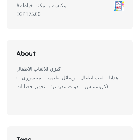
#مكنسه_و_مكنه_خياطه
EGP
175.00
About
كنزي للالعاب الاطفال
(هدايا – لعب اطفال – وسائل تعليمية – منتسورى –
كريسماس – ادوات مدرسية – تجهيز حضانات)
Tags