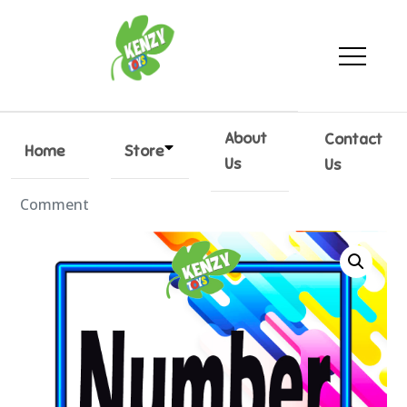
KenzyToys
Every kid toy
About
Contact
Home
Store
Us
Us
By
Kenzytoys
28/12/2021
Leave a
Comment