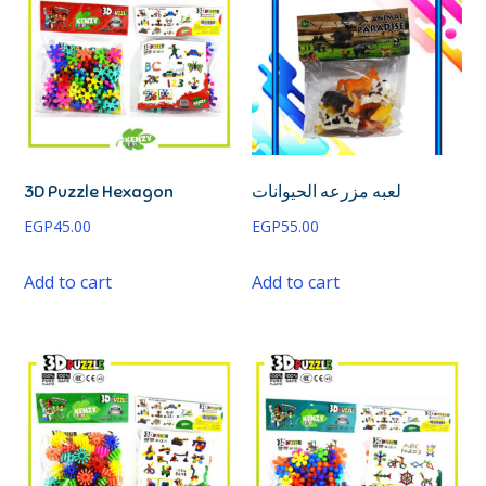
3D Puzzle Hexagon
لعبه مزرعه الحيوانات
EGP
45.00
EGP
55.00
Add to cart
Add to cart