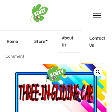
KenzyToys
Every kid toy
About
Contact
Home
Store
Us
Us
By
Kenzytoys
28/12/2021
Leave a
Comment