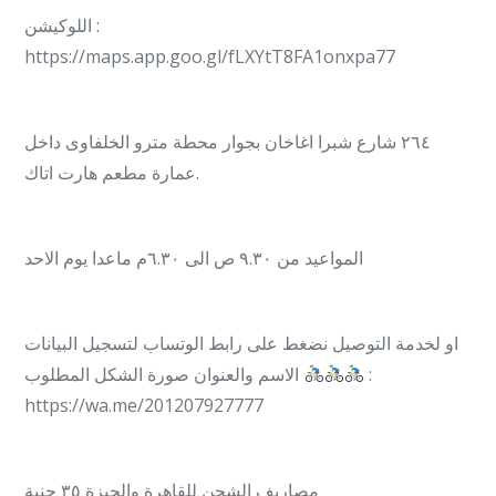
اللوكيشن :
https://maps.app.goo.gl/fLXYtT8FA1onxpa77
٢٦٤ شارع شبرا اغاخان بجوار محطة مترو الخلفاوى داخل
عمارة مطعم هارت اتاك.
المواعيد من ٩.٣٠ ص الى ٦.٣٠م ماعدا يوم الاحد
او لخدمة التوصيل نضغط على رابط الوتساب لتسجيل البيانات
الاسم والعنوان صورة الشكل المطلوب
:
https://wa.me/201207927777
مصاريف الشحن للقاهرة والجيزة ٣٥ جنية