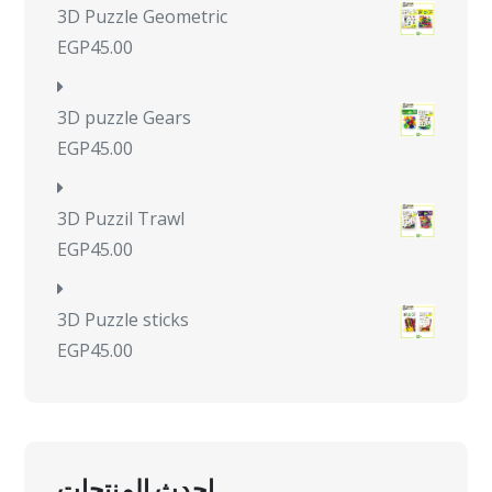
3D Puzzle Geometric
EGP
45.00
3D puzzle Gears
EGP
45.00
3D Puzzil Trawl
EGP
45.00
3D Puzzle sticks
EGP
45.00
احدث المنتجات